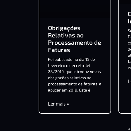
I
Obrigações
S
Relativas ao
D
Processamento de
c
Faturas
d
e
Foi publicado no dia 15 de
f
fevereiro o decreto-lei
e
28/2019, que introduz novas
obrigações relativas ao
L
processamento de faturas, a
aplicar em 2019. Este é
Ler mais »
«