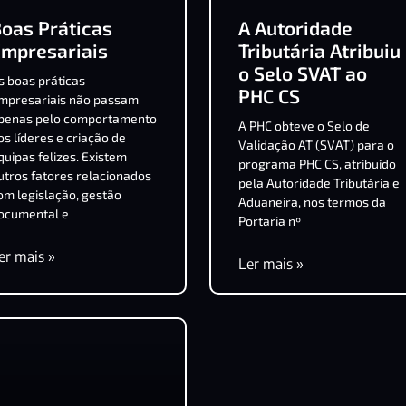
oas Práticas
A Autoridade
Empresariais
Tributária Atribuiu
o Selo SVAT ao
s boas práticas
PHC CS
mpresariais não passam
penas pelo comportamento
A PHC obteve o Selo de
os líderes e criação de
Validação AT (SVAT) para o
quipas felizes. Existem
programa PHC CS, atribuído
utros fatores relacionados
pela Autoridade Tributária e
om legislação, gestão
Aduaneira, nos termos da
ocumental e
Portaria nº
er mais »
Ler mais »