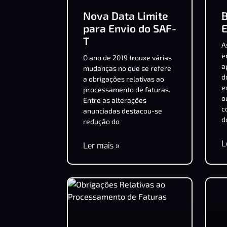
Nova Data Limite
B
para Envio do SAF-
T
A
e
O ano de 2019 trouxe várias
a
mudanças no que se refere
d
a obrigações relativas ao
e
processamento de faturas.
o
Entre as alterações
c
anunciadas destacou-se
d
redução do
L
Ler mais »