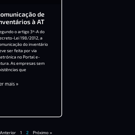
Comunicação de
nventários à AT
egundo o artigo 3º-A do
ecreto-Lei 198/2012, a
omunicação do inventário
eve ser feita por via
letrónica no Portal e-
atura. As empresas sem
xistências que
er mais »
 Anterior
1
2
Próximo »