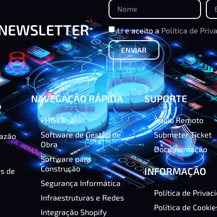
 NEWSLETTER
Li e aceito a
Política de Priv
ENVIAR
NAVEGAÇÃO RÁPIDA
SUPORTE
PHC CS
Apoio Remoto
Software de Gestão de
Submeter Ticket
razão
Obra
Documentação
Software para
Construção
INFORMAÇÃO
as de
Segurança Informática
Política de Privac
Infraestruturas e Redes
Política de Cookie
Integração Shopify