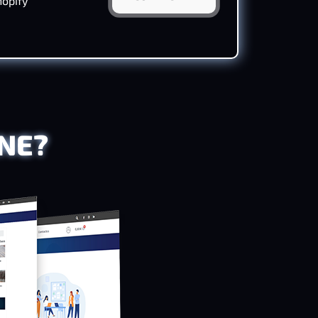
hopify
INE?