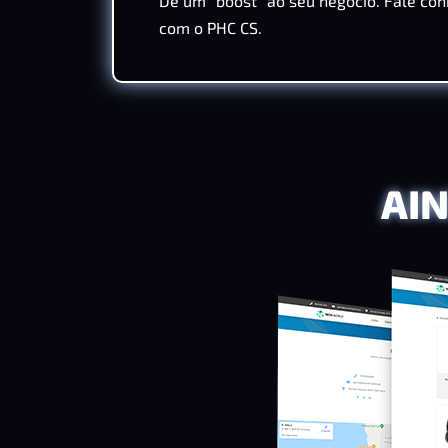
Dê um "boost" ao seu negócio. Fale con
com o PHC CS.
AIN