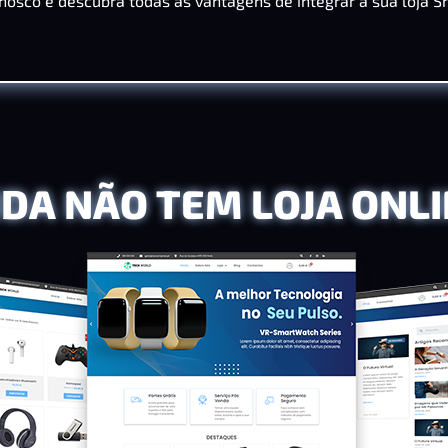
nosco e descubra todas as vantagens de integrar a sua loja S
DA NÃO TEM LOJA ONL