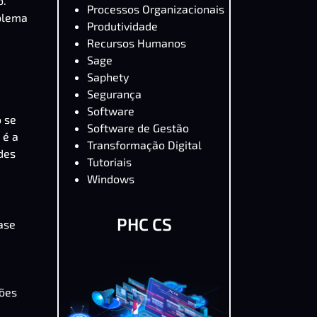
o.
Processos Organizacionais
oblema
Produtividade
Recursos Humanos
Sage
Saphety
Segurança
Software
o se
Software de Gestão
 é a
Transformação Digital
des
Tutoriais
Windows
PHC CS
ase
ções