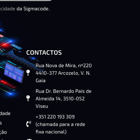
acidade
da Sigmacode.
CONTACTOS
Rua Nova de Mira, nº220
4410-377 Arcozelo, V. N.
Gaia
Rua Dr. Bernardo Pais de
Almeida 14, 3510-052
Viseu
idade
+351 220 193 309
s
(chamada para a rede
fixa nacional)
ção