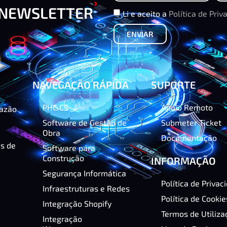
 NEWSLETTER
Li e aceito a
Política de Priv
ENVIAR
NAVEGAÇÃO RÁPIDA
SUPORTE
PHC CS
Apoio Remoto
razão
Software de Gestão de
Submeter Ticket
Obra
Documentação
as de
Software para
Construção
INFORMAÇÃO
Segurança Informática
Política de Privac
Infraestruturas e Redes
Política de Cookie
Integração Shopify
Termos de Utiliza
Integração