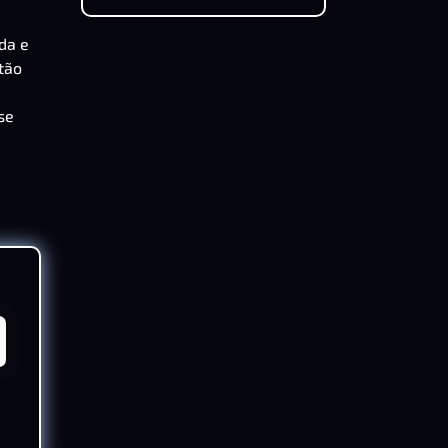
da e
tão
se