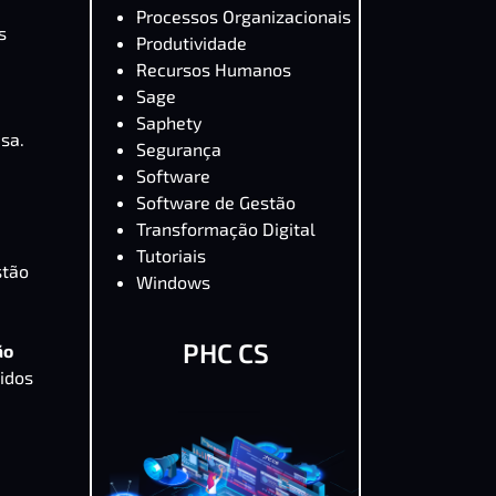
Processos Organizacionais
s
Produtividade
Recursos Humanos
Sage
Saphety
sa.
Segurança
Software
Software de Gestão
Transformação Digital
Tutoriais
stão
Windows
PHC CS
ão
idos