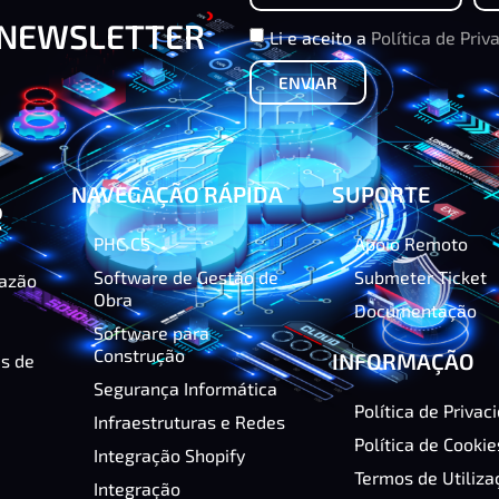
 NEWSLETTER
Li e aceito a
Política de Priv
ENVIAR
NAVEGAÇÃO RÁPIDA
SUPORTE
PHC CS
Apoio Remoto
Software de Gestão de
Submeter Ticket
razão
Obra
Documentação
Software para
Construção
INFORMAÇÃO
as de
Segurança Informática
Política de Privac
Infraestruturas e Redes
Política de Cookie
Integração Shopify
Termos de Utiliza
Integração