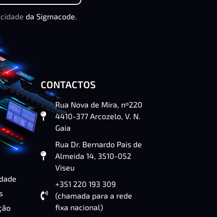
acidade
da Sigmacode.
CONTACTOS
Rua Nova de Mira, nº220
4410-377 Arcozelo, V. N.
Gaia
Rua Dr. Bernardo Pais de
Almeida 14, 3510-052
Viseu
idade
+351 220 193 309
s
(chamada para a rede
fixa nacional)
ção