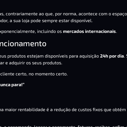
ras, contrariamente ao que, por norma, acontece com o espaço
ador, a sua loja pode sempre estar disponível.
ponencialmente, incluindo os
mercados internacionais
.
funcionamento
eus produtos estejam disponíveis para aquisição
24h por dia
.
ar e adquirir os seus produtos.
 cliente certo, no momento certo.
unca para!”
ma maior rentabilidade é a redução de custos fixos que obté
da, a encomenda, lançar o pagamento,
faturas
, recibos, enfim,