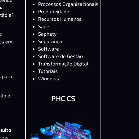
Processos Organizacionais
na.
Produtividade
tão aí
Recursos Humanos
Sage
Saphety
o
Segurança
dos em
Software
Software de Gestão
Transformação Digital
Tutoriais
s para
Windows
não o
PHC CS
muito
 nova