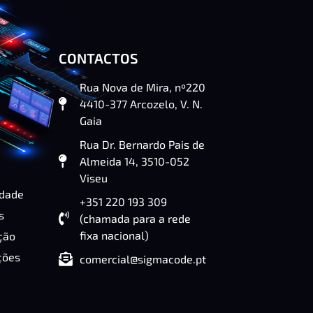
CONTACTOS
Rua Nova de Mira, nº220
4410-377 Arcozelo, V. N.
Gaia
Rua Dr. Bernardo Pais de
Almeida 14, 3510-052
Viseu
idade
+351 220 193 309
s
(chamada para a rede
fixa nacional)
ção
ções
comercial@sigmacode.pt