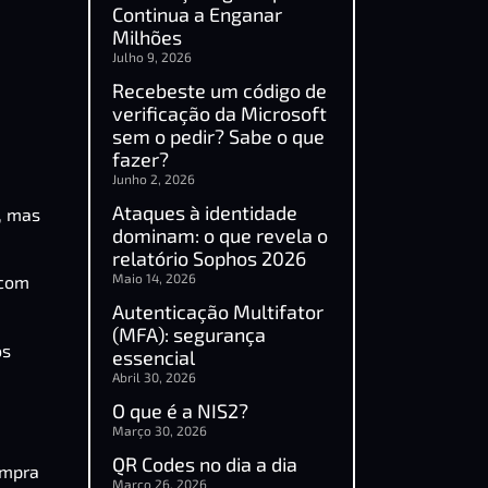
Continua a Enganar
Milhões
Julho 9, 2026
Recebeste um código de
verificação da Microsoft
sem o pedir? Sabe o que
fazer?
Junho 2, 2026
Ataques à identidade
, mas
dominam: o que revela o
relatório Sophos 2026
Maio 14, 2026
 com
Autenticação Multifator
(MFA): segurança
os
essencial
Abril 30, 2026
O que é a NIS2?
Março 30, 2026
QR Codes no dia a dia
ompra
Março 26, 2026