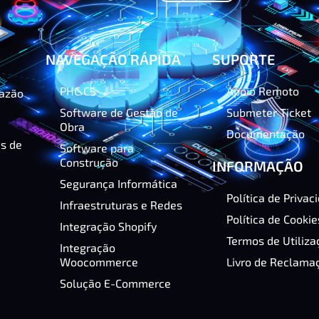
NAVEGAÇÃO RÁPIDA
SUPORTE
PHC CS
Apoio Remoto
razão
Software de Gestão de
Submeter Ticket
Obra
Documentação
as de
Software para
Construção
INFORMAÇÃO
Segurança Informática
Política de Privac
Infraestruturas e Redes
Política de Cookie
Integração Shopify
Termos de Utiliza
Integração
Woocommerce
Livro de Reclama
Solução E-Commerce