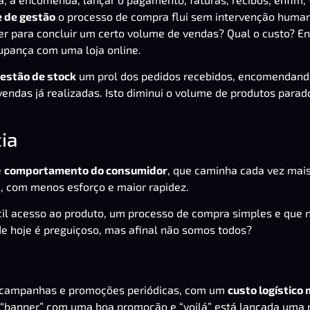
 de gestão
o processo de compra flui sem intervenção huma
r para concluir um certo volume de vendas? Qual o custo? En
upança com uma loja online.
estão de stock
um prol dos pedidos recebidos, encomendand
endas já realizadas. Isto diminui o volume de produtos para
ia
e
comportamento do consumidor
, que caminha cada vez mai
 com menos esforço e maior rapidez.
ácil acesso ao produto, um processo de compra simples e que 
 de hoje é preguiçoso, mas afinal não somos todos?
ar campanhas e promoções periódicas, com um
custo logístico 
m “banner” com uma boa promoção e “voilá” está lançada uma