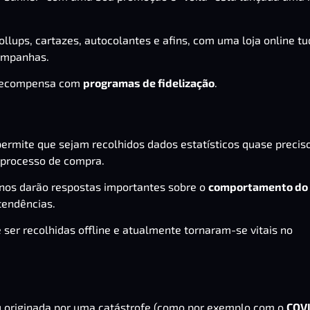
llups, cartazes, autocolantes e afins, com uma loja online t
campanhas.
 recompensa com
programas de fidelização
.
permite que sejam recolhidos dados estatísticos quase precis
 processo de compra.
nos darão respostas importantes sobre o
comportamento do
 tendências.
 ser recolhidas offline e atualmente tornaram-se vitais no
ou originada por uma catástrofe (como por exemplo com o
COV