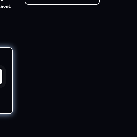
tável
.