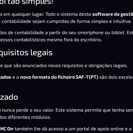
oi tão simples!
s em qualquer lugar. Todo o sistema deste
software de gest
 contabilidade sejam cumpridas de forma simples e intuitiva.
s de contabilidade a partir do seu
smartphone
ou
tablet
. Es
cessos contabilísticos mesmo fora do escritório.
uisitos legais
e que são anunciados novos requisitos e obrigações legais.
Dados
e o
novo formato do ficheiro SAF-T(PT)
são dois excel
izado
o
nunca perde o seu valor. Este sistema permite que tenha se
dos diferentes módulos.
HC On
também lhe dá acesso a um portal de apoio online e a