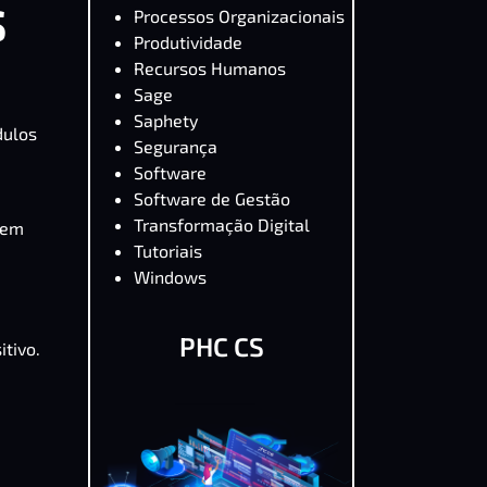
S
Processos Organizacionais
Produtividade
Recursos Humanos
Sage
Saphety
dulos
Segurança
Software
Software de Gestão
Transformação Digital
 em
Tutoriais
Windows
PHC CS
tivo.