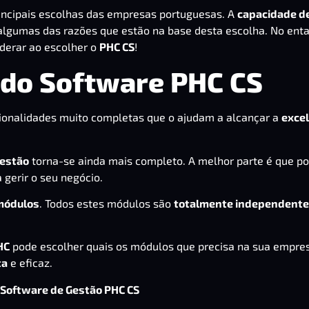
incipais escolhas das empresas portuguesas. A
capacidade d
algumas das razões que estão na base desta escolha. No enta
derar ao escolher o
PHC CS
!
 do Software PHC CS
ionalidades muito completas que o ajudam a alcançar a
excel
gestão
torna-se ainda mais completo. A melhor parte é que p
 gerir o seu negócio.
módulos
. Todos estes módulos são
totalmente independent
HC
pode escolher quais os módulos que precisa na sua empre
ta
e eficaz.
 Software de Gestão PHC CS