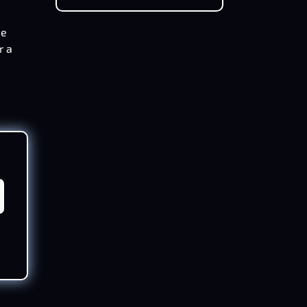
de
r a