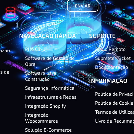
ENVIAR
NAVEGAÇÃO RÁPIDA
SUPORTE
PHC CS
Apoio Remoto
razão
Software de Gestão de
Submeter Ticket
Obra
Documentação
as de
Software para
Construção
INFORMAÇÃO
Segurança Informática
Política de Privac
Infraestruturas e Redes
Política de Cookie
Integração Shopify
Termos de Utiliza
Integração
Woocommerce
Livro de Reclama
Solução E-Commerce