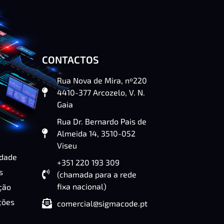
CONTACTOS
Rua Nova de Mira, nº220
4410-377 Arcozelo, V. N.
Gaia
Rua Dr. Bernardo Pais de
Almeida 14, 3510-052
Viseu
idade
+351 220 193 309
s
(chamada para a rede
fixa nacional)
ção
ções
comercial@sigmacode.pt