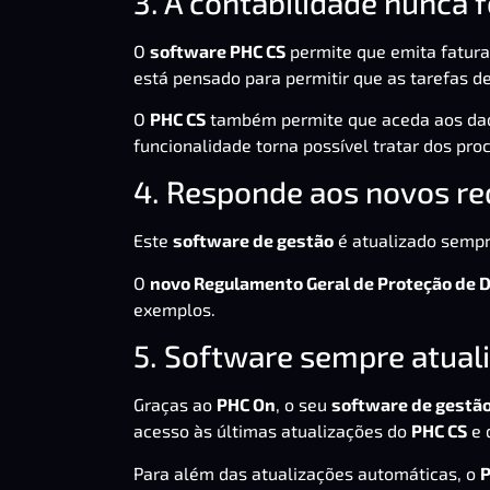
3. A contabilidade nunca f
O
software PHC CS
permite que emita fatura
está pensado para permitir que as tarefas de
O
PHC CS
também permite que aceda aos dado
funcionalidade torna possível tratar dos pro
4. Responde aos novos req
Este
software de gestão
é atualizado sempr
O
novo Regulamento Geral de Proteção de 
exemplos.
5. Software sempre atual
Graças ao
PHC On
, o seu
software de gestã
acesso às últimas atualizações do
PHC CS
e 
Para além das atualizações automáticas, o
P