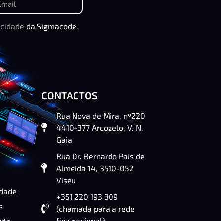
acidade
da Sigmacode.
CONTACTOS
Rua Nova de Mira, nº220
4410-377 Arcozelo, V. N.
Gaia
Rua Dr. Bernardo Pais de
Almeida 14, 3510-052
Viseu
idade
+351 220 193 309
s
(chamada para a rede
fixa nacional)
ção