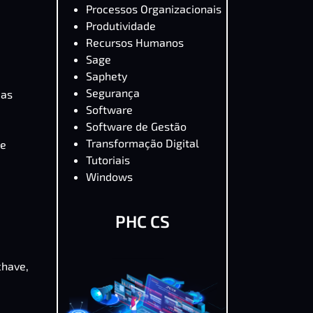
Processos Organizacionais
Produtividade
Recursos Humanos
Sage
Saphety
Segurança
 as
Software
Software de Gestão
Transformação Digital
te
Tutoriais
Windows
PHC CS
chave,