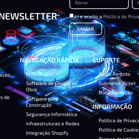
 NEWSLETTER
Li e aceito a
Política de Priv
ENVIAR
NAVEGAÇÃO RÁPIDA
SUPORTE
PHC CS
Apoio Remoto
razão
Software de Gestão de
Submeter Ticket
Obra
Documentação
as de
Software para
Construção
INFORMAÇÃO
Segurança Informática
Política de Privac
Infraestruturas e Redes
Política de Cookie
Integração Shopify
Termos de Utiliza