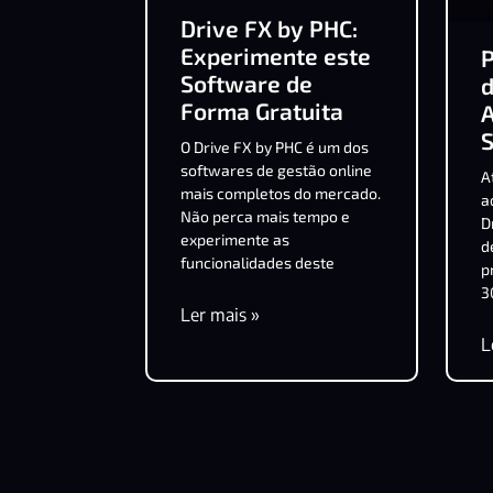
Drive FX by PHC:
Experimente este
P
Software de
Forma Gratuita
A
O Drive FX by PHC é um dos
softwares de gestão online
A
mais completos do mercado.
a
Não perca mais tempo e
D
experimente as
d
funcionalidades deste
p
3
Ler mais »
L