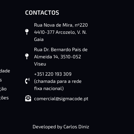
CONTACTOS
Rua Nova de Mira, nº220
4410-377 Arcozelo, V. N.
Gaia
Rua Dr. Bernardo Pais de
Almeida 14, 3510-052
Viseu
idade
+351 220 193 309
s
(chamada para a rede
fixa nacional)
ção
ções
comercial@sigmacode.pt
Developed by
Carlos Diniz