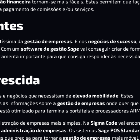
ão financeira
tornam-se mais fáceis. Estes permitem que faç
a pagamento de comissões e/ou serviços.
ntes
tíssima da
gestão de empresas
. E nos
negócios de sucesso
,
l. Com um
software de gestão
Sage
vai conseguir criar de for
erramenta importante para que consiga responder às necessid
rescida
s e negócios que necessitam de
elevada mobilidade
. Estes
s as informações sobre a
gestão de empresas
onde quer que
está otimizado para terminais portáteis e processadores ARM
istração de empresas mais simples. Na
Sigma Code
vai encon
a
administração de empresas
. Os sistemas
Sage POS Standa
s que precisa para tornar a
gestão de empresas
mais móvel,