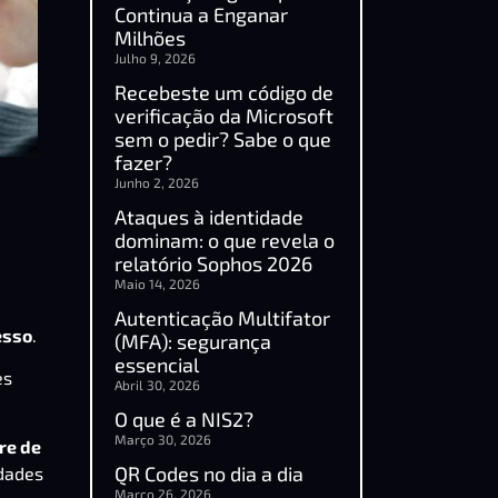
Continua a Enganar
Milhões
Julho 9, 2026
Recebeste um código de
verificação da Microsoft
sem o pedir? Sabe o que
fazer?
Junho 2, 2026
Ataques à identidade
dominam: o que revela o
relatório Sophos 2026
Maio 14, 2026
Autenticação Multifator
esso
.
(MFA): segurança
essencial
es
Abril 30, 2026
O que é a NIS2?
Março 30, 2026
re de
QR Codes no dia a dia
idades
Março 26, 2026