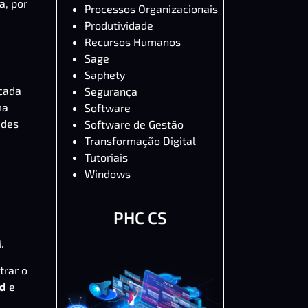
a, por
Processos Organizacionais
Produtividade
Recursos Humanos
Sage
Saphety
 cada
Segurança
ma
Software
ades
Software de Gestão
Transformação Digital
Tutoriais
Windows
PHC CS
.
trar o
rd
e