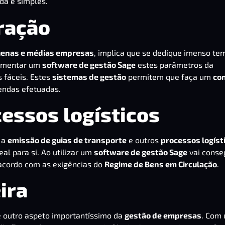
da e simples.
uração
enas e médias empresas
, implica que se dedique imenso te
lementar um
software de gestão Sage
estes parâmetros da
 fáceis. Estes
sistemas de gestão
permitem que faça um
con
vendas efetuadas.
cessos logísticos
 a
emissão de guias de transporte
e outros
processos logíst
eal para si. Ao utilizar um
software de gestão Sage
vai conseg
acordo com as exigências do
Regime de Bens em Circulação
.
ira
 outro aspeto importantíssimo da
gestão de empresas
. Com