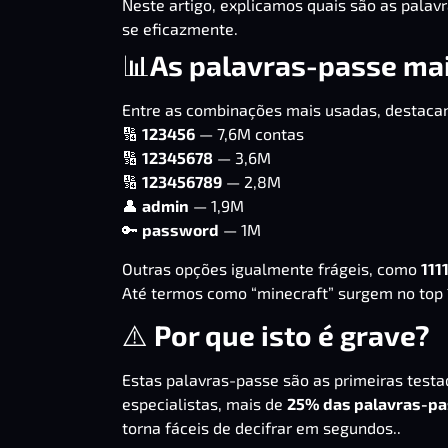
Neste artigo, explicamos quais são as palav
se eficazmente.
📊
As palavras-passe mai
Entre as combinações mais usadas, destaca
🔢
123456
— 7,6M contas
🔢
12345678
— 3,6M
🔢
123456789
— 2,8M
👤
admin
— 1,9M
🔑
password
— 1M
Outras opções igualmente frágeis, como
111
Até termos como “minecraft” surgem no top 
⚠️
Por que isto é grave?
Estas palavras-passe são as primeiras test
especialistas, mais de
25% das palavras-pa
torna fáceis de decifrar em segundos..