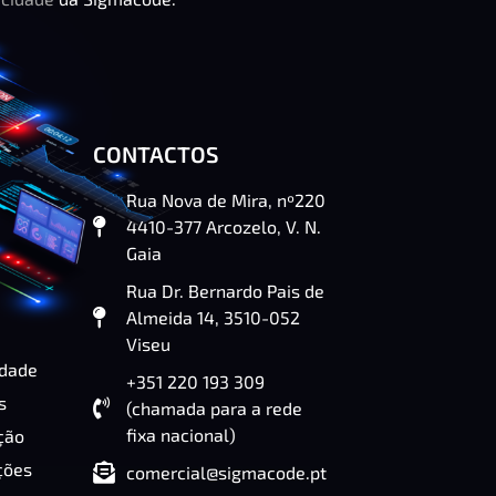
CONTACTOS
Rua Nova de Mira, nº220
4410-377 Arcozelo, V. N.
Gaia
Rua Dr. Bernardo Pais de
Almeida 14, 3510-052
Viseu
idade
+351 220 193 309
s
(chamada para a rede
fixa nacional)
ção
ções
comercial@sigmacode.pt