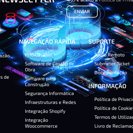
ENVIAR
NAVEGAÇÃO RÁPIDA
SUPORTE
PHC CS
Apoio Remoto
razão
Software de Gestão de
Submeter Ticket
Obra
Documentação
as de
Software para
Construção
INFORMAÇÃO
Segurança Informática
Política de Privac
Infraestruturas e Redes
Política de Cookie
Integração Shopify
Termos de Utiliza
Integração
Woocommerce
Livro de Reclama