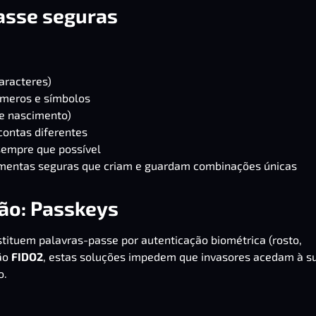
asse seguras
aracteres)
úmeros e símbolos
de nascimento)
ontas diferentes
sempre que possível
mentas seguras que criam e guardam combinações únicas
ção: Passkeys
stituem palavras-passe por autenticação biométrica (rosto,
rão
FIDO2
, estas soluções impedem que invasores acedam à s
o.