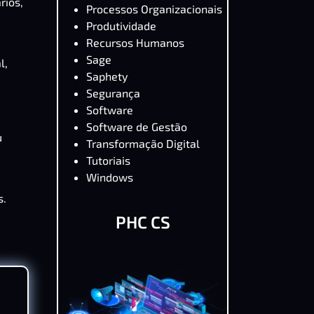
rios,
Processos Organizacionais
Produtividade
Recursos Humanos
Sage
l,
Saphety
Segurança
Software
Software de Gestão
u
Transformação Digital
Tutoriais
Windows
s.
PHC CS