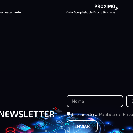
PRÓXIMO
Faça pausas como um PRO – 5 tipos de pausas restauradoras
Guia Completo de Produtividade
 NEWSLETTER
Li e aceito a
Política de Priv
ENVIAR