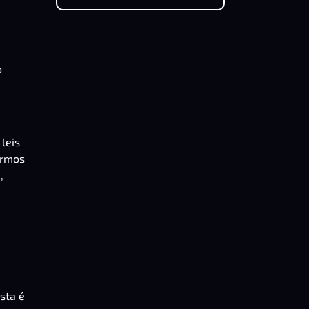
o
 leis
ermos
,
u
osta é