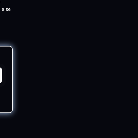
m
e
e se